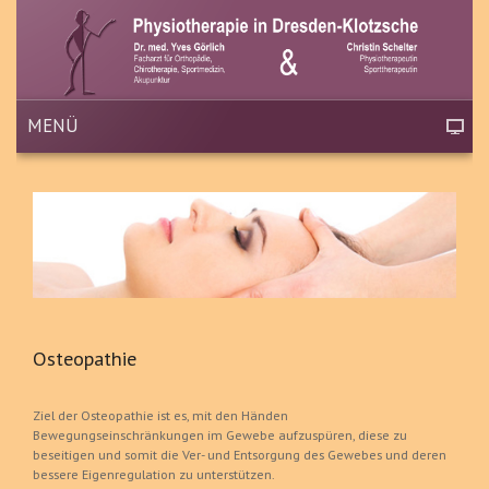
MENÜ
Osteopathie
Ziel der Osteopathie ist es, mit den Händen
Bewegungseinschränkungen im Gewebe aufzuspüren, diese zu
beseitigen und somit die Ver- und Entsorgung des Gewebes und deren
bessere Eigenregulation zu unterstützen.